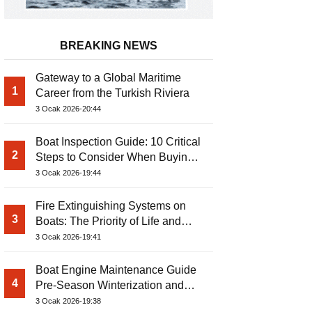
BREAKING NEWS
Gateway to a Global Maritime
1
Career from the Turkish Riviera
3 Ocak 2026-20:44
Boat Inspection Guide: 10 Critical
2
Steps to Consider When Buying a
Used Boat
3 Ocak 2026-19:44
Fire Extinguishing Systems on
3
Boats: The Priority of Life and
Property Safety at Sea
3 Ocak 2026-19:41
Boat Engine Maintenance Guide
4
Pre-Season Winterization and
Basic Tips
3 Ocak 2026-19:38