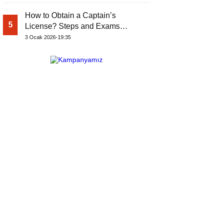
How to Obtain a Captain’s
5
License? Steps and Exams
Required for Sailing at Sea
3 Ocak 2026-19:35