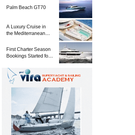
Palm Beach GT70
A Luxury Cruise in
the Mediterranean
with Columbus
Yachts 47 Meter
First Charter Season
Superyacht Acqua
Bookings Started for
Chiara
Heesen Yachts 55
Meter Superyacht
Solemates