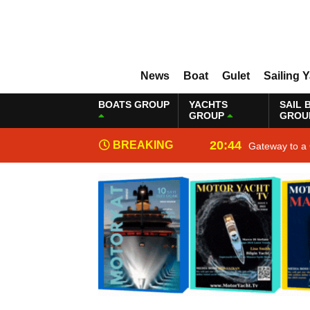
News
Boat
Gulet
Sailing 
BOATS GROUP
YACHTS
SAIL 
GROUP
GROU
20:44
BREAKING
Gateway to a 
NEWS