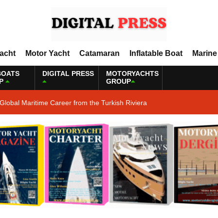
Yacht
Motor Yacht
Catamaran
Inflatable Boat
Marine
BOATS
DIGITAL PRESS
MOTORYACHTS
P
GROUP
Global Maritime Career from the Turkish Riviera